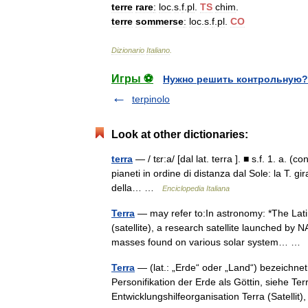
terre
rare
:
loc
.
s
.
f
.
pl
.
TS
chim
.
terre
sommerse
:
loc
.
s
.
f
.
pl
.
CO
Dizionario
Italiano
.
Игры ⚽
Нужно решить контрольную?
terpinolo
Look at other dictionaries:
terra
— / tɛr:a/ [dal lat. terra ]. ■ s.f. 1. a. (c
pianeti in ordine di distanza dal Sole: la T. gir
della… …
Enciclopedia Italiana
Terra
— may refer to:In astronomy: *The Lati
(satellite), a research satellite launched by
masses found on various solar system… 
Terra
— (lat.: „Erde“ oder „Land“) bezeichne
Personifikation der Erde als Göttin, siehe 
Entwicklungshilfeorganisation Terra (Satelli