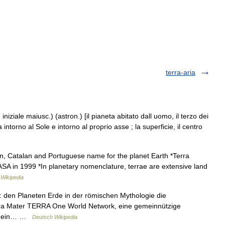
terra-aria
on iniziale maiusc.) (astron.) [il pianeta abitato dall uomo, il terzo dei
a intorno al Sole e intorno al proprio asse ; la superficie, il centro
n, Catalan and Portuguese name for the planet Earth *Terra
 NASA in 1999 *In planetary nomenclature, terrae are extensive land
…
Wikipedia
t: den Planeten Erde in der römischen Mythologie die
Terra Mater TERRA One World Network, eine gemeinnützige
t), ein… …
Deutsch Wikipedia