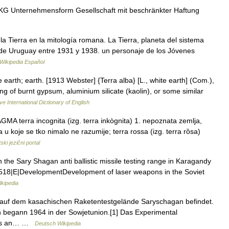
 Unternehmensform Gesellschaft mit beschränkter Haftung
la Tierra en la mitología romana. La Tierra, planeta del sistema
e de Uruguay entre 1931 y 1938. un personaje de los Jóvenes
Wikipedia Español
e earth; earth. [1913 Webster] {Terra alba} [L., white earth] (Com.),
g of burnt gypsum, aluminium silicate (kaolin), or some similar
ve International Dictionary of English
MA terra incognita (izg. terra inkògnita) 1. nepoznata zemlja,
 u koje se tko nimalo ne razumije; terra rossa (izg. terra rȍsa)
ski jezični portal
n the Sary Shagan anti ballistic missile testing range in Karagandy
.518|E|DevelopmentDevelopment of laser weapons in the Soviet
ikipedia
h auf dem kasachischen Raketentestgelände Saryschagan befindet.
n begann 1964 in der Sowjetunion.[1] Das Experimental
stes an… …
Deutsch Wikipedia