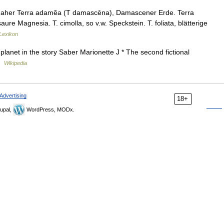
f; daher Terra adamĕa (T damascēna), Damascener Erde. Terra
re Magnesia. T. cimolla, so v.w. Speckstein. T. foliata, blätterige
-Lexikon
 planet in the story Saber Marionette J * The second fictional
 …
Wikipedia
Advertising
18+
upal,
WordPress, MODx.