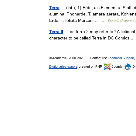
Terra
— (lat.), 1) Erde, als Element u. Stof
alumina, Thonerde. T. amara aerata, Kohlensau
Erde. T. foliata Mercurii,… …
Pierer's Universal
Terra II
— or Terra 2 may refer to:* A fictional
character to be called Terra in DC Comics
© Academic, 2000-2026
Contact us:
Technical Support
,
Dictionaries export
, created on PHP,
Joomla,
Dr