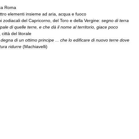
ca
Roma
ttro
elementi
insieme
ad
aria
,
acqua
e
fuoco
i
zodiacali
del
Capricorno
,
del
Toro
e
della
Vergine:
segno
di
terra
ipale
di
quelle
terre
,
e
che
dà
il
nome
al
territorio
,
giace
poco
,
città
del
litorale
degna
di
un
ottimo
principe
...
che
lo
edificare
di
nuovo
terre
dove
tura
ridurre
(
Machiavelli
)