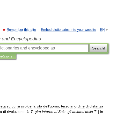
Remember this site
Embed dictionaries into your website
EN
s and Encyclopedias
Search!
pretations
neta
su
cui
si
svolge
la
vita
dell
'
uomo
,
terzo
in
ordine
di
distanza
ta
di
rivoluzione:
la
T
.
gira
intorno
al
Sole
,
gli
abitanti
della
T
.
|
in