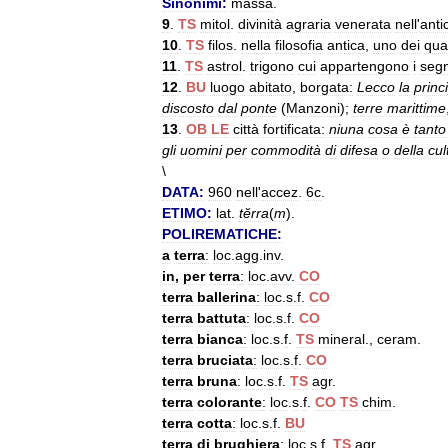
Sinonimi:
massa
.
9
.
TS
mitol
.
divinità
agraria
venerata
nell
'
anti
10
.
TS
filos
.
nella
filosofia
antica
,
uno
dei
qua
11
.
TS
astrol
.
trigono
cui
appartengono
i
segn
12
.
BU
luogo
abitato
,
borgata:
Lecco
la
princ
discosto
dal
ponte
(
Manzoni
);
terre
marittime
13
.
OB
LE
città
fortificata:
niuna
cosa
è
tanto
gli
uomini
per
commodità
di
difesa
o
della
cul
\
DATA:
960
nell
'
accez
.
6c
.
ETIMO:
lat
.
tĕrra
(
m
).
POLIREMATICHE:
a
terra
:
loc
.
agg
.
inv
.
in
,
per
terra
:
loc
.
avv
.
CO
terra
ballerina
:
loc
.
s
.
f
.
CO
terra
battuta
:
loc
.
s
.
f
.
CO
terra
bianca
:
loc
.
s
.
f
.
TS
mineral
.,
ceram
.
terra
bruciata
:
loc
.
s
.
f
.
CO
terra
bruna
:
loc
.
s
.
f
.
TS
agr
.
terra
colorante
:
loc
.
s
.
f
.
CO
TS
chim
.
terra
cotta
:
loc
.
s
.
f
.
BU
terra
di
brughiera
:
loc
.
s
.
f
.
TS
agr
.