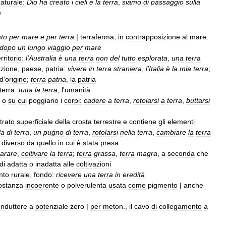
aturale:
Dio
ha
creato
i
cieli
e
la
terra
,
siamo
di
passaggio
sulla
a
ato
per
mare
e
per
terra
|
terraferma
,
in
contrapposizione
al
mare:
dopo
un
lungo
viaggio
per
mare
erritorio:
l
'
Australia
è
una
terra
non
del
tutto
esplorata
,
una
terra
zione
,
paese
,
patria:
vivere
in
terra
straniera
,
l
'
Italia
è
la
mia
terra
;
d
'
origine
;
terra
patria
,
la
patria
terra:
tutta
la
terra
,
l
'
umanità
o
su
cui
poggiano
i
corpi:
cadere
a
terra
,
rotolarsi
a
terra
,
buttarsi
trato
superficiale
della
crosta
terrestre
e
contiene
gli
elementi
la
di
terra
,
un
pugno
di
terra
,
rotolarsi
nella
terra
,
cambiare
la
terra
diverso
da
quello
in
cui
è
stata
presa
arare
,
coltivare
la
terra
;
terra
grassa
,
terra
magra
,
a
seconda
che
di
adatta
o
inadatta
alle
coltivazioni
nto
rurale
,
fondo:
ricevere
una
terra
in
eredità
ostanza
incoerente
o
polverulenta
usata
come
pigmento
|
anche
nduttore
a
potenziale
zero
|
per
meton
.,
il
cavo
di
collegamento
a