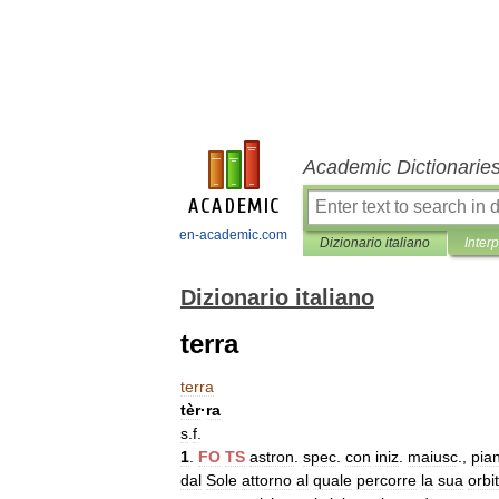
Academic Dictionarie
en-academic.com
Dizionario italiano
Inter
Dizionario italiano
terra
terra
tèr
·
ra
s
.
f
.
1
.
FO
TS
astron
.
spec
.
con
iniz
.
maiusc
.,
pia
dal
Sole
attorno
al
quale
percorre
la
sua
orbi