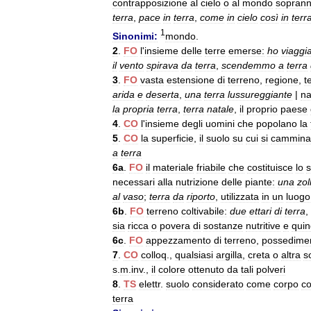
contrapposizione
al
cielo
o
al
mondo
soprann
terra
,
pace
in
terra
,
come
in
cielo
così
in
terr
1
Sinonimi:
mondo
.
2
.
FO
l
'
insieme
delle
terre
emerse:
ho
viaggi
il
vento
spirava
da
terra
,
scendemmo
a
terra
3
.
FO
vasta
estensione
di
terreno
,
regione
,
t
arida
e
deserta
,
una
terra
lussureggiante
|
na
la
propria
terra
,
terra
natale
,
il
proprio
paese
4
.
CO
l
'
insieme
degli
uomini
che
popolano
la
5
.
CO
la
superficie
,
il
suolo
su
cui
si
cammina
a
terra
6a
.
FO
il
materiale
friabile
che
costituisce
lo
s
necessari
alla
nutrizione
delle
piante:
una
zol
al
vaso
;
terra
da
riporto
,
utilizzata
in
un
luogo
6b
.
FO
terreno
coltivabile:
due
ettari
di
terra
,
sia
ricca
o
povera
di
sostanze
nutritive
e
quin
6c
.
FO
appezzamento
di
terreno
,
possedime
7
.
CO
colloq
.,
qualsiasi
argilla
,
creta
o
altra
s
s
.
m
.
inv
.,
il
colore
ottenuto
da
tali
polveri
8
.
TS
elettr
.
suolo
considerato
come
corpo
co
terra