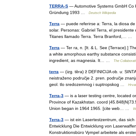
TERRA-S
— Automotive Systems GmbH Co KG
Gründung 1993 …
Deutsch Wikipedia
Terra
— puede referirse a: Terra, la diosa de 
solar. Personas: Gabriel Terra, el president
Titanes llamado Terra. Terra Branford,… …
Terra
— Ter ra, n. [It. & L. See {Terrace}.] Th
a white amorphous earthy substance consistin
ingredient, as magnesia. It… …
The Collaborati
terra
— (izg. tȅra) ž DEFINICIJA ob. u: SINTAG
neistraženo područje 2. pren. područje znanja
geol. tlo sredozemnog i suptropskog …
Hrvat
Terra-3
— is a laser testing centre, located o
Province of Kazakhstan. coord |45.848|N|73
Union began in 1964 1965. [cite web… …
W
Terra-3
— ist ein Lasertestzentrum, das sic
Entwicklung Die Entwicklung von Laserwaffe
Konstruktionsbüro Vympel arbeitete als er